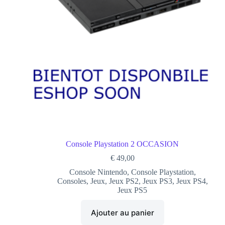
Console Playstation 2 OCCASION
€
49,00
Console Nintendo
,
Console Playstation
,
Consoles
,
Jeux
,
Jeux PS2
,
Jeux PS3
,
Jeux PS4
,
Jeux PS5
Ajouter au panier