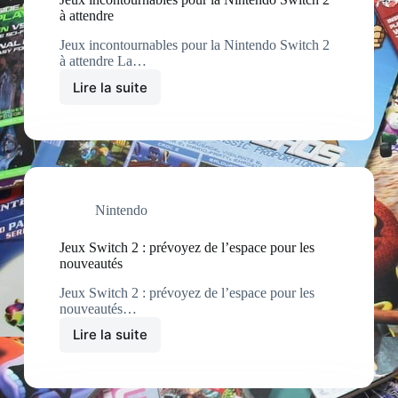
à attendre
Jeux incontournables pour la Nintendo Switch 2
à attendre La…
Lire la suite
Nintendo
Jeux Switch 2 : prévoyez de l’espace pour les
nouveautés
Jeux Switch 2 : prévoyez de l’espace pour les
nouveautés…
Lire la suite