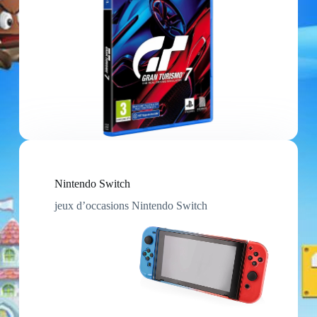
Nintendo Switch
jeux d’occasions Nintendo Switch