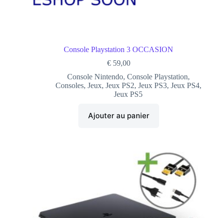
Console Playstation 3 OCCASION
€
59,00
Console Nintendo
,
Console Playstation
,
Consoles
,
Jeux
,
Jeux PS2
,
Jeux PS3
,
Jeux PS4
,
Jeux PS5
Ajouter au panier