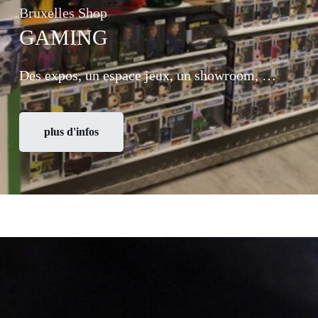
Bruxelles Shop
GAMING
Des expos, un espace jeux, un showroom, …
plus d'infos