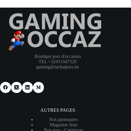
Boutique jeux d'occasion
TEL +32451047520
gaming@rachatjeux.be
AUTRES PAGES
Nos partenaires
Magazine Jeux
Nos jeux - Catalogue