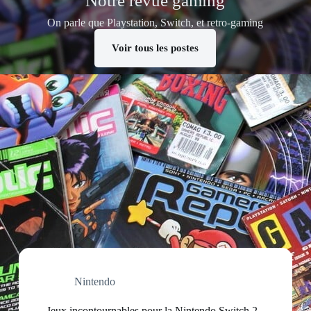
Notre revue gaming
On parle que Playstation, Switch, et retro-gaming
Voir tous les postes
Nintendo
Jeux incontournables pour la Nintendo Switch 2