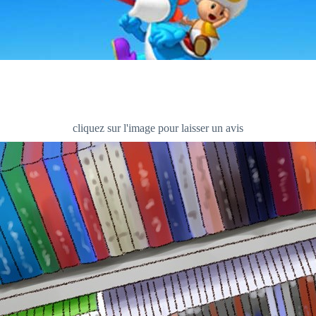
cliquez sur l'image pour laisser un avis