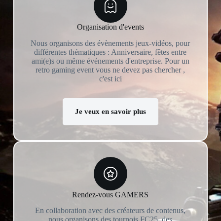
Organisation d'events
Nous organisons des évènements jeux-vidéos, pour
différentes thématiques : Anniversaire, fêtes entre
ami(e)s ou même événements d'entreprise. Pour un
retro gaming event vous ne devez pas chercher ,
c'est ici
Je veux en savoir plus
Rendez-vous GAMERS
En collaboration avec des créateurs de contenus,
nous organisons des tournois FC25, des