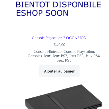
Console Playstation 2 OCCASION
€
49,00
Console Nintendo
,
Console Playstation
,
Consoles
,
Jeux
,
Jeux PS2
,
Jeux PS3
,
Jeux PS4
,
Jeux PS5
Ajouter au panier