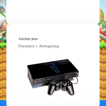
Anciens jeux
Playstation 1 -Retrogaming