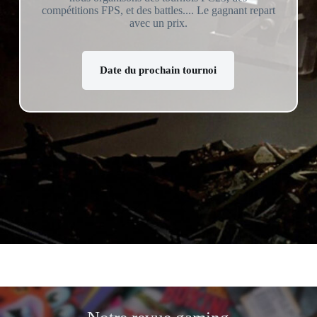
compétitions FPS, et des battles.... Le gagnant repart
avec un prix.
Date du prochain tournoi