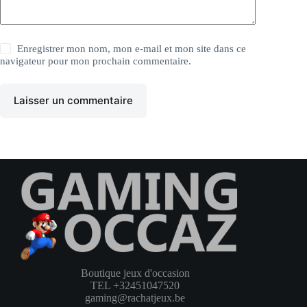
Enregistrer mon nom, mon e-mail et mon site dans ce
navigateur pour mon prochain commentaire.
Laisser un commentaire
Boutique jeux d'occasion
TEL +32451047520
gaming@rachatjeux.be