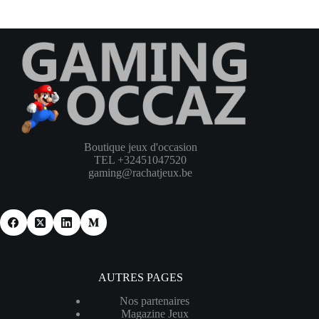
Boutique jeux d'occasion
TEL +32451047520
gaming@rachatjeux.be
AUTRES PAGES
Nos partenaires
Magazine Jeux