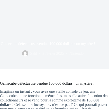
Gamecube défectueuse vendue 100 000 dollars : un mystère !
Said
3 février 2025
Nintendo
Gamecube défectueuse vendue 100 000 dollars : un mystère !
Imaginez un instant : vous avez une vieille console de jeu, une
Gamecube qui ne fonctionne même plus, mais elle attire l’attention des
collectionneurs et se vend pour la somme exorbitante de
100 000
dollars
! Cela semble incroyable, n’est-ce pas ? Ce qui pourrait passer
pour une blague est en réalité un phénomène qui soulève de