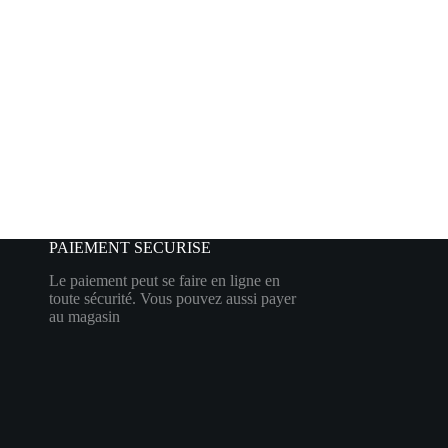
PAIEMENT SECURISE
Le paiement peut se faire en ligne en
toute sécurité. Vous pouvez aussi payer
au magasin