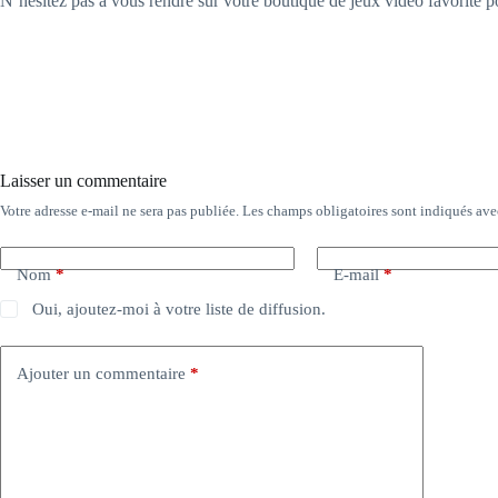
N’hésitez pas à vous rendre sur votre boutique de jeux vidéo favorite 
Laisser un commentaire
Votre adresse e-mail ne sera pas publiée.
Les champs obligatoires sont indiqués av
Nom
*
E-mail
*
Oui, ajoutez-moi à votre liste de diffusion.
Ajouter un commentaire
*