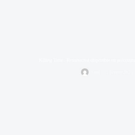
Killing Time : Resurrected disponible en précom
Said
2 février 2025