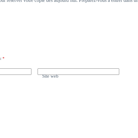
pour réserver votre copie dès aujourd’hui. Préparez-vous à entrer dans 
ec
*
Site web