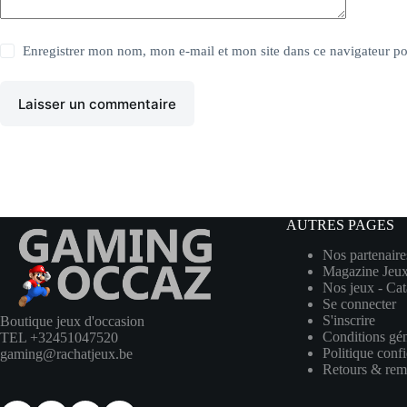
Enregistrer mon nom, mon e-mail et mon site dans ce navigateur 
Laisser un commentaire
AUTRES PAGES
Nos partenaire
Magazine Jeu
Nos jeux - Ca
Se connecter
S'inscrire
Boutique jeux d'occasion
Conditions gén
TEL +32451047520
Politique confi
gaming@rachatjeux.be
Retours & re