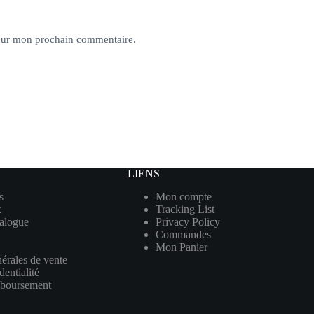
pour mon prochain commentaire.
LIENS
s
Mon compte
x
Tracking List
talogue
Privacy Policy
Commandes
Mon Panier
érales de vente
dentialité
mboursement