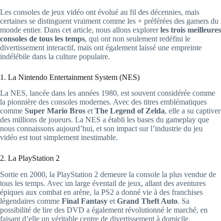
Les consoles de jeux vidéo ont évolué au fil des décennies, mais
certaines se distinguent vraiment comme les + préférées des gamers du
monde entier. Dans cet article, nous allons explorer
les trois meilleures
consoles de tous les temps
, qui ont non seulement redéfini le
divertissement interactif, mais ont également laissé une empreinte
indélébile dans la culture populaire.
1. La Nintendo Entertainment System (NES)
La NES, lancée dans les années 1980, est souvent considérée comme
la pionnière des consoles modernes. Avec des titres emblématiques
comme
Super Mario Bros
et
The Legend of Zelda
, elle a su captiver
des millions de joueurs. La NES a établi les bases du gameplay que
nous connaissons aujourd’hui, et son impact sur l’industrie du jeu
vidéo est tout simplement inestimable.
2. La PlayStation 2
Sortie en 2000, la PlayStation 2 demeure la console la plus vendue de
tous les temps. Avec un large éventail de jeux, allant des aventures
épiques aux combat en arène, la PS2 a donné vie à des franchises
légendaires comme
Final Fantasy
et
Grand Theft Auto
. Sa
possibilité de lire des DVD a également révolutionné le marché, en
faisant d’elle un véritable centre de divertissement à domicile.