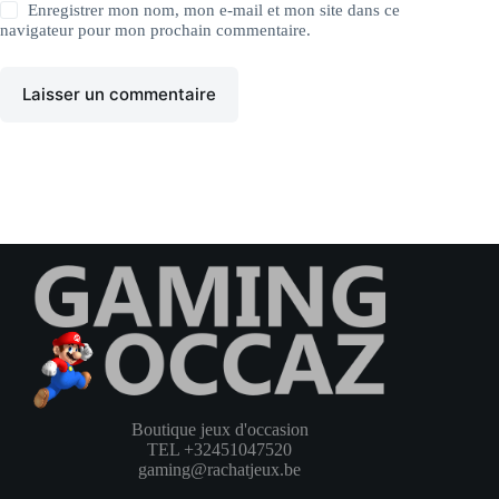
Enregistrer mon nom, mon e-mail et mon site dans ce
navigateur pour mon prochain commentaire.
Laisser un commentaire
Boutique jeux d'occasion
TEL +32451047520
gaming@rachatjeux.be